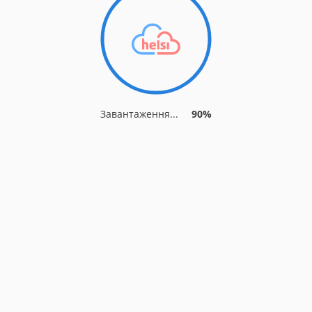
Завантаження...
90%