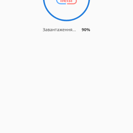
Завантаження...
90%