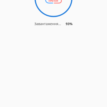
Завантаження...
93%