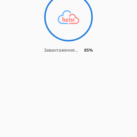
Завантаження...
90%