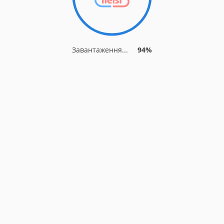
Завантаження...
94%