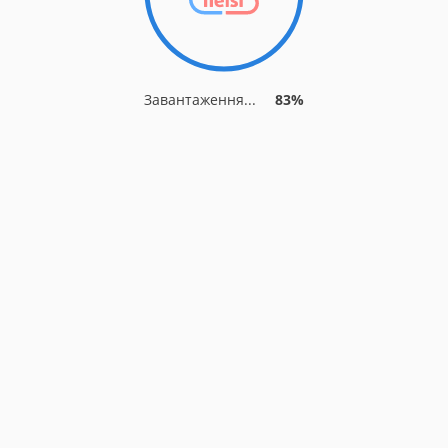
Завантаження...
90%