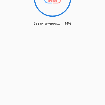
Завантаження...
94%