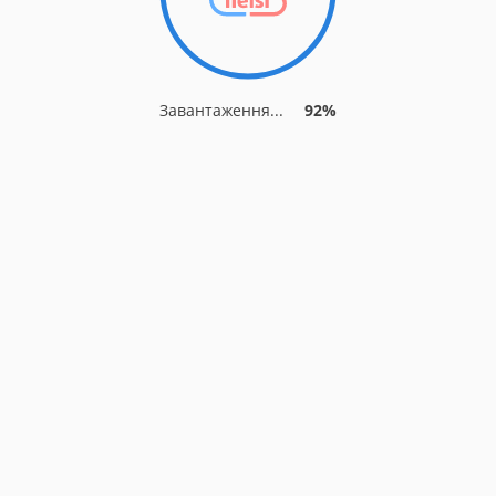
Завантаження...
92%