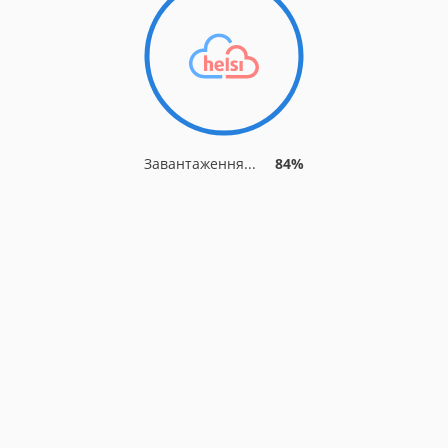
Завантаження...
90%