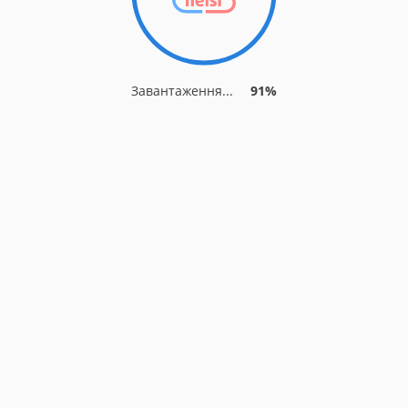
Завантаження...
91%