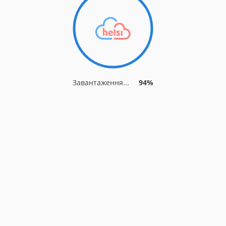
Завантаження...
94%