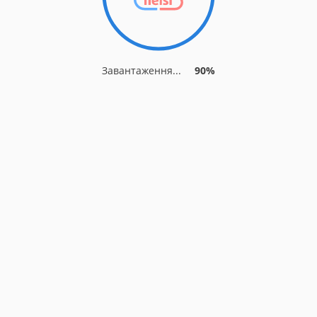
Завантаження...
90%