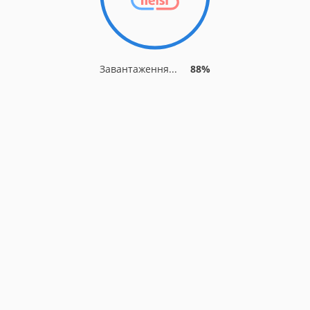
Завантаження...
88%