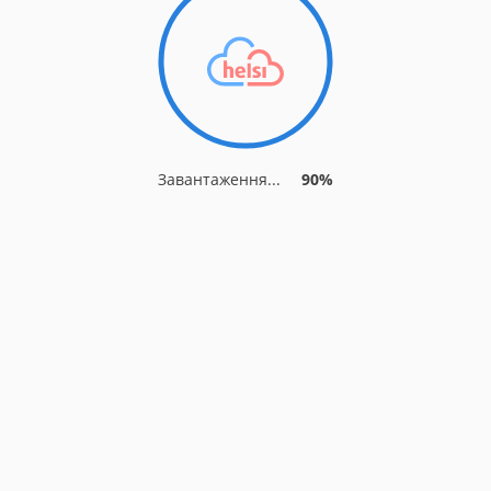
Завантаження...
90%