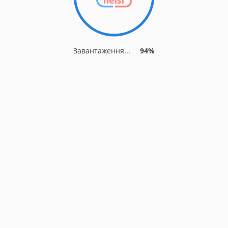
Завантаження...
94%