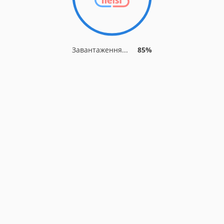
Завантаження...
91%