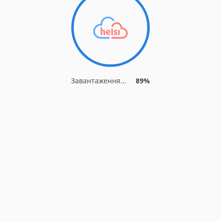
Завантаження...
96%