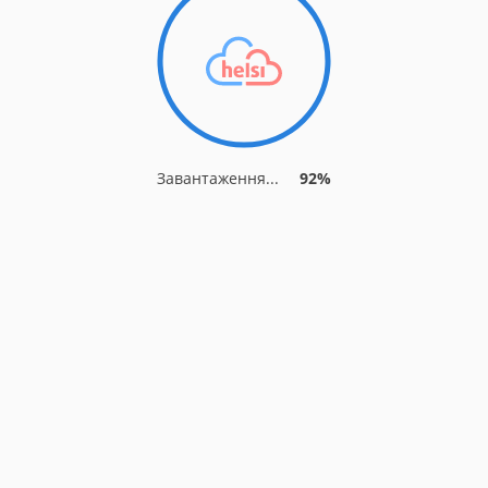
Завантаження...
92%