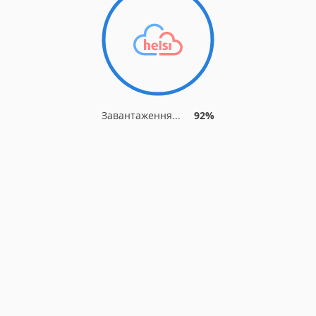
Завантаження...
92%