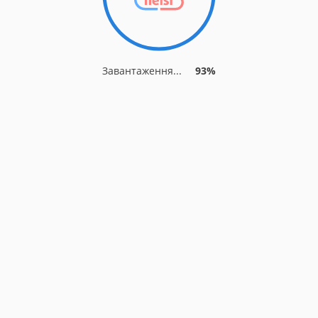
Завантаження...
93%