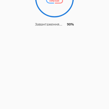
Завантаження...
90%