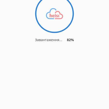
Завантаження...
87%