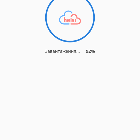
Завантаження...
92%