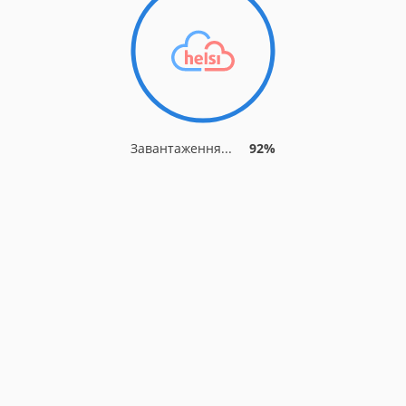
Завантаження...
92%