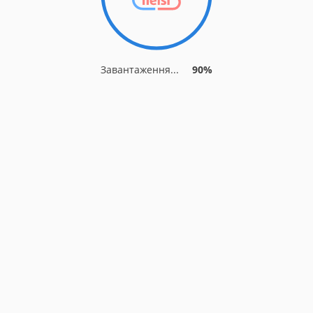
Завантаження...
90%