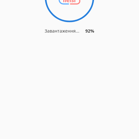
Завантаження...
92%