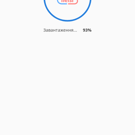
Завантаження...
93%