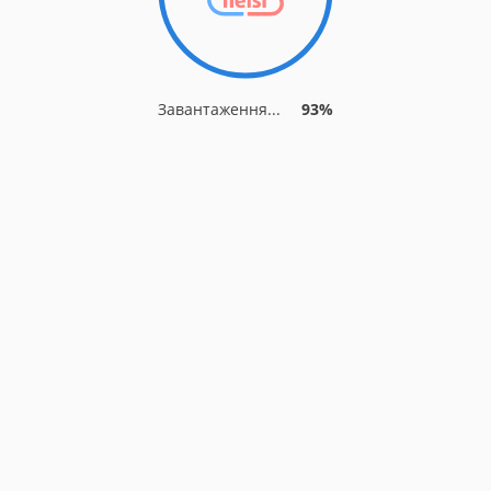
Завантаження...
93%