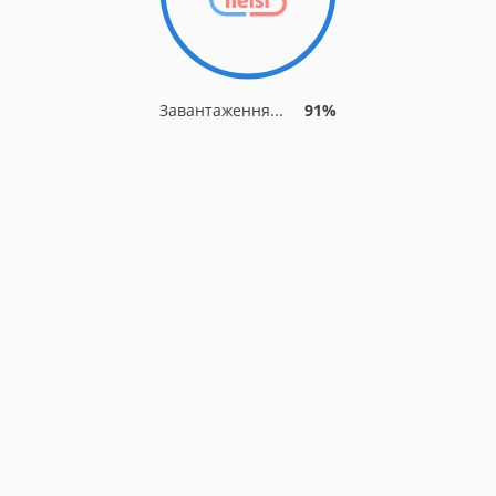
Завантаження...
91%