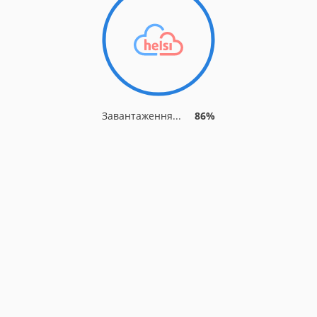
Завантаження...
93%