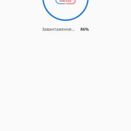
Завантаження...
91%