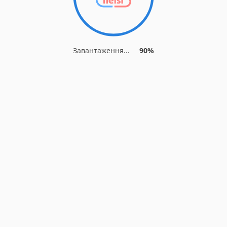
Завантаження...
90%