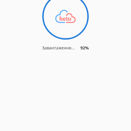
Завантаження...
92%