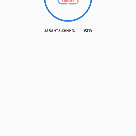
Завантаження...
92%