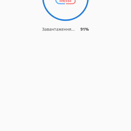
Завантаження...
91%