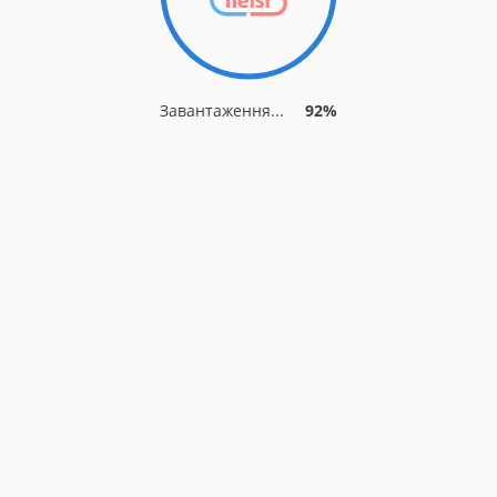
Завантаження...
92%