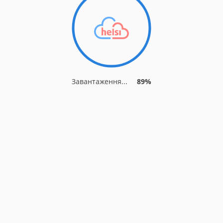
Завантаження...
94%