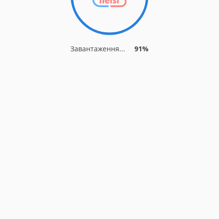
Завантаження...
91%