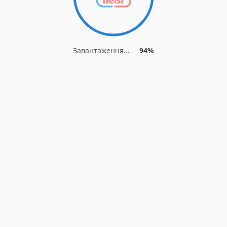
Завантаження...
94%