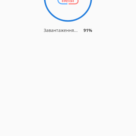
Завантаження...
91%