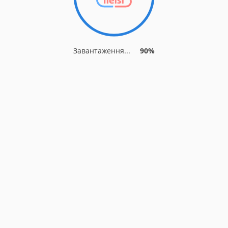
Завантаження...
90%