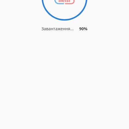
Завантаження...
90%