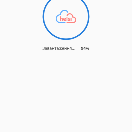
Завантаження...
94%