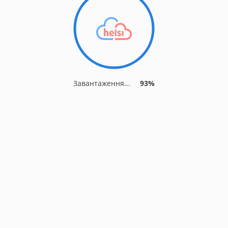
Завантаження...
93%