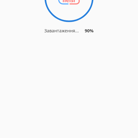
Завантаження...
90%