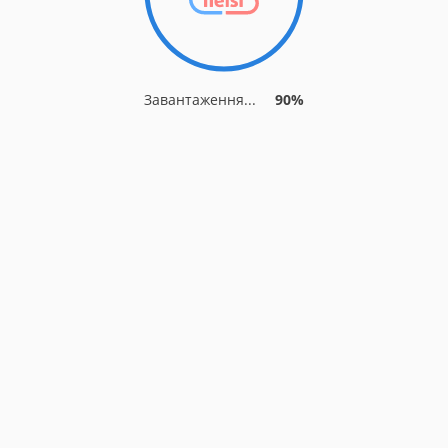
Завантаження...
90%