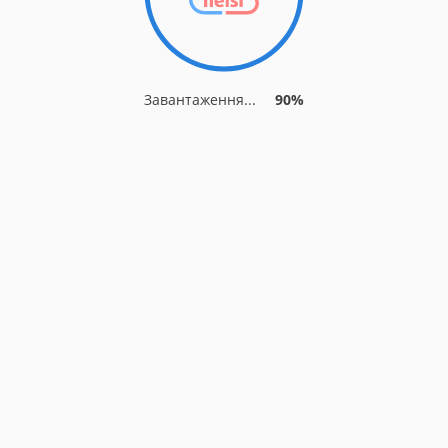
Завантаження...
90%