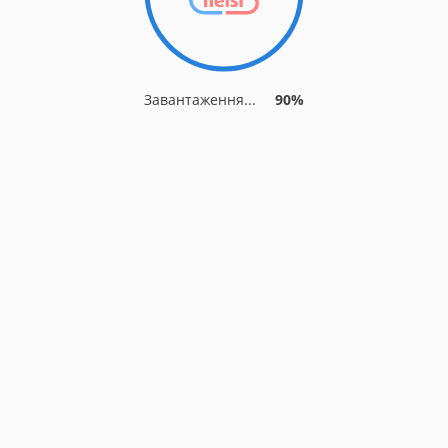
Завантаження...
90%