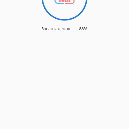
Завантаження...
92%