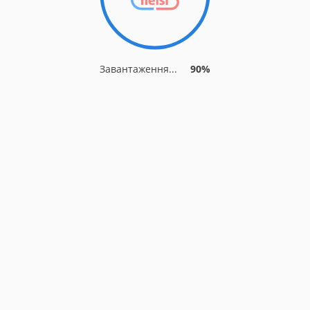
Завантаження...
90%